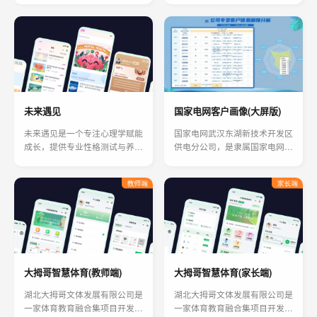
影，甚至发展恋爱关系的同频伙
师名家深度合作，为用户提供可
伴。
信赖的健康、娱乐专业内容 ，
为用户快乐生活保驾护航。
未来遇见
国家电网客户画像(大屏版)
未来遇见是一个专注心理学赋能
国家电网武汉东湖新技术开发区
成长，提供专业性格测试与养娃
供电分公司，是隶属国家电网公
测评，帮助用户洞察自我、优化
司湖北省电力公司（简称省电力
家庭关系的平台。
公司）的特大型供电企业，主要
负责武汉市东湖新技术开发区的
供电、电网运营及维护。
大拇哥智慧体育(教师端)
大拇哥智慧体育(家长端)
湖北大拇哥文体发展有限公司是
湖北大拇哥文体发展有限公司是
一家体育教育融合集项目开发、
一家体育教育融合集项目开发、