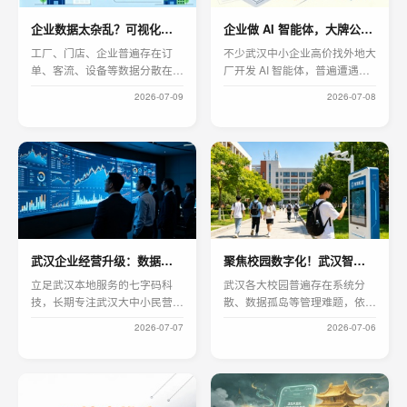
决系统适配问题，助力企业搭建
捷、售后稳定，打造适配门店长
企业数据太杂乱？可视化大屏帮你轻松看懂
企业做 AI 智能体，大牌公司未必好用
适配全新移动端生态的稳定数字
期运营的微信数字化工具。
化管理系统。
工厂、门店、企业普遍存在订
不少武汉中小企业高价找外地大
单、客流、设备等数据分散在各
厂开发 AI 智能体，普遍遭遇项
类表格，人工汇总效率低、误差
目外包新人开发、系统频繁报
2026-07-09
2026-07-08
大，传统 Excel 无法实时监控经
错、售后流程繁琐等问题。大厂
营数据。数据可视化大屏可整合
项目优先级低、通用模型难贴合
全渠道数据，以图表、榜单形式
本地制造、零售细分业务，二次
实时自动统计分析，降低管理成
改造成本居高不下。武汉七字码
本。武汉七字码科技专业定制企
科技拥有全职自有算法团队，不
业可视化大屏，支持报表与图形
转包不外派，主营 AI 智能体、
化数据展示，适配生产、门店、
语音识别、人脸识别、大数据可
校园多场景，按需自定义布局，
视化、AI 内容生成业务，本地
打通企业零散数据，助力管理层
一对一技术对接，可快速迭代功
武汉企业经营升级：数据大屏成高效决策利器
聚焦校园数字化！武汉智慧校园靠集成系统实现全域管控
实时把控经营状况，依靠数据做
能、打通企业原有系统，性价比
出精准决策。
优于外地大厂，适合本地企业落
立足武汉本地服务的七字码科
武汉各大校园普遍存在系统分
地长期稳定的 AI 智能系统。
技，长期专注武汉大中小民营企
散、数据孤岛等管理难题，依托
业定制化大屏开发，摒弃通用模
集成系统可实现校园全域统一管
2026-07-07
2026-07-06
板化大屏弊端，以企业真实经营
控。武汉七字码科技立足本地校
场景定制页面逻辑与数据模块。
园需求，打造一体化智慧校园解
初创小微企业可选用精简版经营
决方案，覆盖教务、安防、后勤
大屏，聚焦营收与库存两大核
全场景，助力武汉校园数字化精
心；中大型集团企业可搭建多分
细化管理升级。