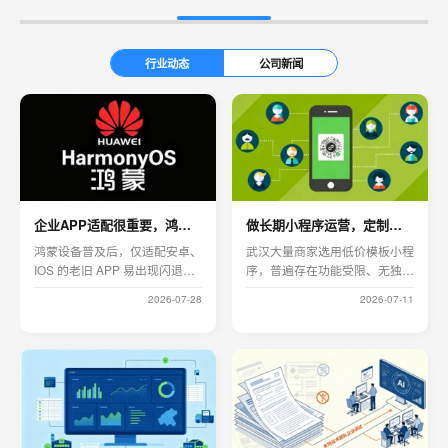
行业动态
公司新闻
企业APP适配很重要，鸿蒙三端开发更实用
做长期小程序运营，定制开发比模板靠谱太多
鸿蒙设备普及后，仅适配安卓、
武汉大量商家选用低价模板小程
IOS 的老旧 APP 易出现闪退、
序，普遍存在功能受限、无独立
页面错乱、兼容失效问题，网页
源码、支付核销故障、无法拓展
2026-07-28
2026-07-11
封装类 APP 难以长期迭代维
功能等问题，后期改造需重复投
护。当下企业 APP 需原生开发
入成本。模板程序适配通用场
覆盖安卓、IOS、鸿蒙三端生
景，不匹配本地餐饮、教培、生
态。七字码科技专注全平台原生
鲜等行业经营流程。武汉七字码
APP 定制，面向企业办公、门
科技定制开发订阅号、服务号、
店运营、设备管控等场景一对一
营销小程序，按需设计会员、预
开发，完整交付源码，本地团队
约、核销等功能，完整交付源码
负责开发、上架、运维，快速解
支持长期迭代，本地团队沟通便