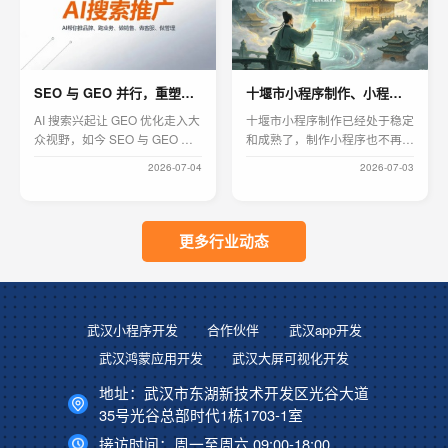
区综合可视化大屏，实现多子公
司经营数据汇总展示。七字码科
技全流程跟进需求沟通、开发调
试、员工使用培训，兼顾大屏视
SEO 与 GEO 并行，重塑现代网站运营逻辑
十堰市小程序制作、小程序开发公司哪家好
觉美观度与业务实用性。
AI 搜索兴起让 GEO 优化走入大
十堰市小程序制作已经处于稳定
众视野，如今 SEO 与 GEO 成
和成熟了，制作小程序也不再是
为网站运营两大核心。本文剖析
一个高门槛的行业了。这对小程
2026-07-04
2026-07-03
全新运营逻辑，解读双优化协同
序开发行业来说也是一种利好，
发展的行业趋势。
成熟的技术及配套服务可以减少
小程序建设的开发周期，提高开
发效率，降低开发成本。
更多行业动态
武汉小程序开发
合作伙伴
武汉app开发
武汉鸿蒙应用开发
武汉大屏可视化开发
地址：
武汉市东湖新技术开发区光谷大道
35号光谷总部时代1栋1703-1室
接访时间：
周一至周六 09:00-18:00